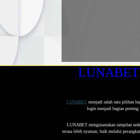
LUNABET | 
LUNABET
menjadi salah satu pilihan b
login menjadi bagian penting
LUNABET mengutamakan tampilan sederha
terasa lebih nyaman, baik melalui perangk