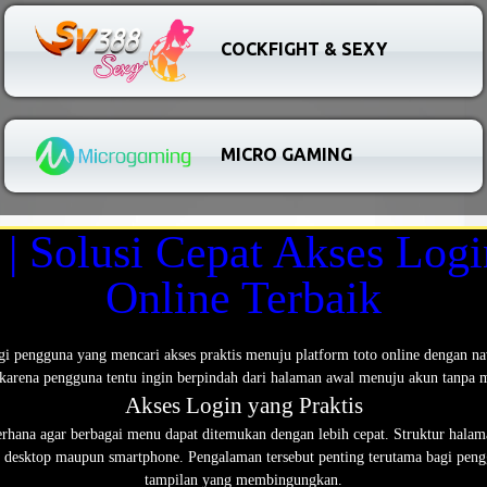
COCKFIGHT & SEXY
MICRO GAMING
Solusi Cepat Akses Login
Online Terbaik
agi pengguna yang mencari akses praktis menuju platform toto online dengan
 karena pengguna tentu ingin berpindah dari halaman awal menuju akun tanpa 
Akses Login yang Praktis
na agar berbagai menu dapat ditemukan dengan lebih cepat. Struktur halam
at desktop maupun smartphone. Pengalaman tersebut penting terutama bagi peng
tampilan yang membingungkan.