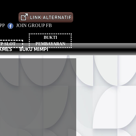
PP
JOIN GROUP FB
BUKTI
P SLOT
PEMBAYARAN
AMES
BUKU MIMPI